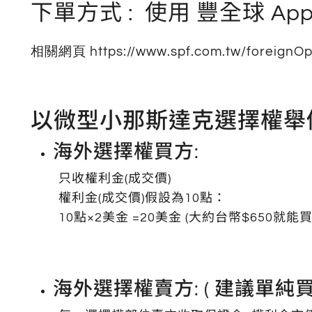
下單方式 : 使用 豐全球 Ap
相關網頁
https://www.spf.com.tw/foreign
以微型小那斯達克選擇權舉
海外選擇權買方:
只收權利金(成交價)
權利金(成交價)假設為10點：
10點×2美金 =20美金 (大約台幣$650
海外選擇權賣方: ( 建議單純