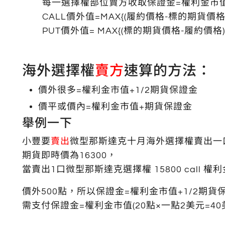
每一選擇權部位賣方收取保證金=權利金市值+M
CALL價外值=MAX{(履約價格-標的期貨價格)
PUT價外值= MAX{(標的期貨價格-履約價格)
海外選擇權
賣方
速算的方法：
價外很多=權利金市值+1/2期貨保證金
價平或價內=權利金市值+期貨保證金
舉例一下
小豐要
賣出
微型那斯達克十月海外選擇權賣出一口履
期貨即時價為16300，
當賣出1口微型那斯達克選擇權 15800 call 
價外500點，所以保證金=權利金市值+1/2期貨
需支付保證金=權利金市值(20點×一點2美元=40美元)