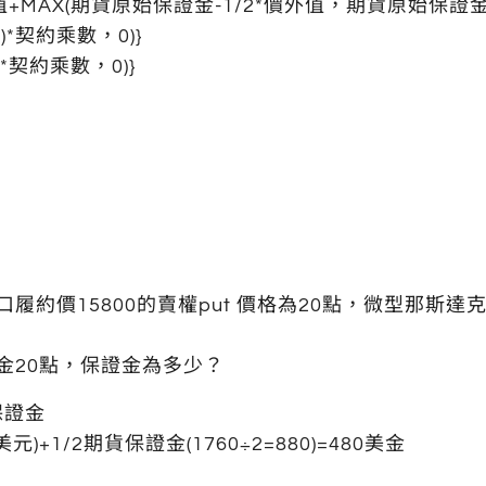
AX(期貨原始保證金-1/2*價外值，期貨原始保證金*1
*契約乘數，0)}
*契約乘數，0)}
約價15800的賣權put 價格為20點，微型那斯達克
權利金20點，保證金為多少？
保證金
+1/2期貨保證金(1760÷2=880)=480美金