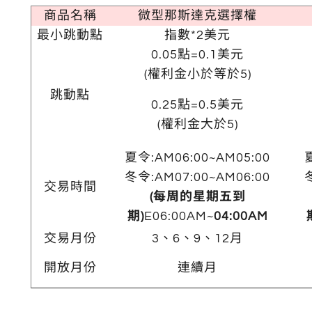
商品名稱
微型那斯達克選擇權
最小跳動點
指數*2美元
0.05點=0.1美元
(權利金小於等於5)
跳動點
0.25點=0.5美元
(權利金大於5)
夏令:AM06:00~AM05:00
冬令:AM07:00~AM06:00
交易時間
(每周的星期五到
期)
E06:00AM~
04:00AM
交易月份
3、6、9、12月
開放月份
連續月