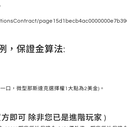
p
OptionsContract/page15d1becb4ac0000000e7b39
例，保證金算法:
就能買一口，微型那斯達克選擇權1大點為2美金)。
買方即可 除非您已是進階玩家 )