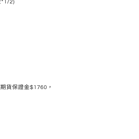
/2)
期貨保證金$1760，