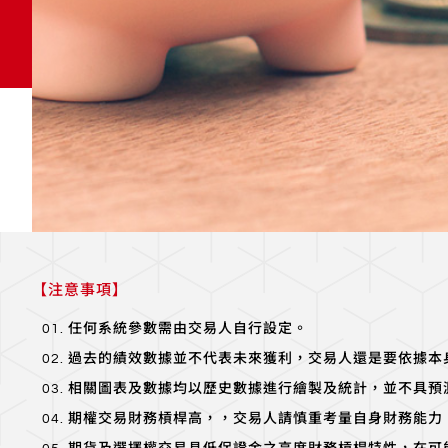
【注意事項】
任何系統參數需由交易人自行設定。
過去的績效數據並不代表未來獲利，交易人還是要依據本
相關圖表及數據均以歷史數據進行繪製及統計，並不具預
期權交易財務槓桿高，，交易人請慎重考量自身財務能力