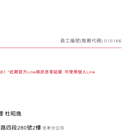
員工編號(推薦代碼) 010166
）*近期官方Line跳訊息常延遲 可使用個人Line
理 杜昭逸
路四段280號2樓
忠孝分公司