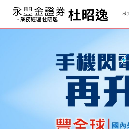
杜昭逸
基