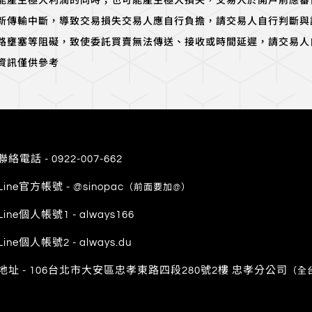
能產生極大利潤的同時；也可能產生極大損失，交易人於開戶前應審
新傳輸中斷，導致交易損失交易人應自行負擔，請交易人自行判斷與
路壅塞等阻礙，致使委託買賣無法傳送、接收或時間延遲，請交易人
資訊僅供參考
聯絡電話 -
0922-007-662
Line官方帳號 - @sinopac
（前面要加@）
Line個人帳號1 - always166
Line個人帳號2 - always.du
地址 -
106台北市大安區忠孝東路四段280號2樓 忠孝分公司
（全