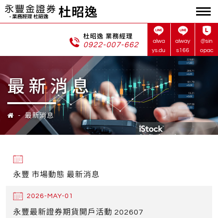
杜昭逸
杜昭逸 業務經理
alwa
alway
@sin
0922-007-662
ys.du
s166
opac
最新消息
最新消息
永豐 市場動態 最新消息
2026-MAY-01
永豐最新證券期貨開戶活動 202607